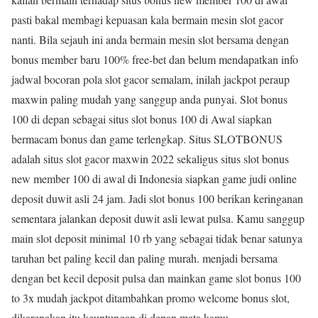
pasti bakal membagi kepuasan kala bermain mesin slot gacor
nanti. Bila sejauh ini anda bermain mesin slot bersama dengan
bonus member baru 100% free-bet dan belum mendapatkan info
jadwal bocoran pola slot gacor semalam, inilah jackpot peraup
maxwin paling mudah yang sanggup anda punyai. Slot bonus
100 di depan sebagai situs slot bonus 100 di Awal siapkan
bermacam bonus dan game terlengkap. Situs SLOTBONUS
adalah situs slot gacor maxwin 2022 sekaligus situs slot bonus
new member 100 di awal di Indonesia siapkan game judi online
deposit duwit asli 24 jam. Jadi slot bonus 100 berikan keringanan
sementara jalankan deposit duwit asli lewat pulsa. Kamu sanggup
main slot deposit minimal 10 rb yang sebagai tidak benar satunya
taruhan bet paling kecil dan paling murah. menjadi bersama
dengan bet kecil deposit pulsa dan mainkan game slot bonus 100
to 3x mudah jackpot ditambahkan promo welcome bonus slot,
dikarenakan itu keuntungan di depan mata kamu.