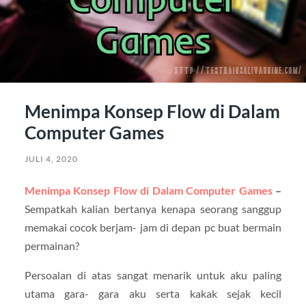
Menimpa Konsep Flow di Dalam
Computer Games
JULI 4, 2020
Menimpa Konsep Flow di Dalam Computer Games
–
Sempatkah kalian bertanya kenapa seorang sanggup
memakai cocok berjam- jam di depan pc buat bermain
permainan?
Persoalan di atas sangat menarik untuk aku paling
utama gara- gara aku serta kakak sejak kecil