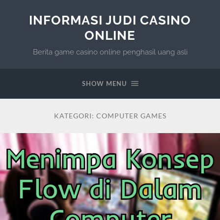
INFORMASI JUDI CASINO
ONLINE
Berita game casino online penghasil uang asli
SHOW MENU
KATEGORI:
COMPUTER GAMES