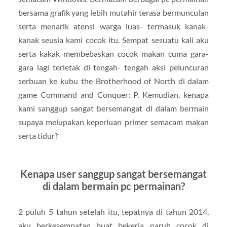
bersama grafik yang lebih mutahir terasa bermunculan
serta menarik atensi warga luas- termasuk kanak-
kanak seusia kami cocok itu. Sempat sesuatu kali aku
serta kakak membebaskan cocok makan cuma gara-
gara lagi terletak di tengah- tengah aksi peluncuran
serbuan ke kubu the Brotherhood of North di dalam
game Command and Conquer: P. Kemudian, kenapa
kami sanggup sangat bersemangat di dalam bermain
supaya melupakan keperluan primer semacam makan
serta tidur?
Kenapa user sanggup sangat bersemangat
di dalam bermain pc permainan?
2 puluh 5 tahun setelah itu, tepatnya di tahun 2014,
aku berkesempatan buat bekerja paruh cocok di