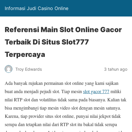
Informasi Judi Casino Online
Referensi Main Slot Online Gacor
Terbaik Di Situs Slot777
Terpercaya
Troy Edwards
3 tahun ago
Ada banyak rujukan permainan slot online yang kami sajikan
buat anda menjadi pejudi slot. Tiap mesin
slot gacor 777
miliki
nilai RTP slot dan volatilitas tidak sama pada biasanya. Kalian tak
bisa mengimbangi tiap mesin video slot dengan mesin satunya.
Karena, tiap provider situs slot online, punyai nilai jekpot tidak
serupa dan tetapkan nilai dari RTP slot itu bakal tidak serupa