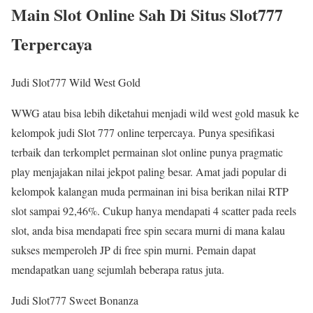
Main Slot Online Sah Di Situs Slot777
Terpercaya
Judi Slot777 Wild West Gold
WWG atau bisa lebih diketahui menjadi wild west gold masuk ke
kelompok judi Slot 777 online terpercaya. Punya spesifikasi
terbaik dan terkomplet permainan slot online punya pragmatic
play menjajakan nilai jekpot paling besar. Amat jadi popular di
kelompok kalangan muda permainan ini bisa berikan nilai RTP
slot sampai 92,46%. Cukup hanya mendapati 4 scatter pada reels
slot, anda bisa mendapati free spin secara murni di mana kalau
sukses memperoleh JP di free spin murni. Pemain dapat
mendapatkan uang sejumlah beberapa ratus juta.
Judi Slot777 Sweet Bonanza