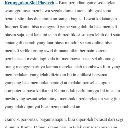
Keunggulan Slot Playtech
–
Buat perjudian game sedangkan
sesungguhnya membawa segala dunia karena obligasi serta
bentuk stimulus dicantumkan sangat bagus. Lewat kedatangan
Internet Kamu bisa mengganti game yang dahulu bisa menjadi
biasan saja, tapi kala ini telah dimodifikasi supaya lebih dari satu
tentang di daerah yang luar biasa mundur secara online bisa
menjadi sedikit orang awal di mana bikin bermain karena
pembatasan mesin, tapi kala ini membawa besar sekali orang-
orang menggemarinya karena mereka telah membawa fitur yang
membedakan yang telah diizinkan bikin aplikasi bersama
gampang bisa membuka berangkat melalui ponsel ataupun
computer supaya ketika ini Kamu tidak perlu tunggu bikin suatu
mesin yang sesuai selanjutnya membuka perlengkapan yang jitu
yang telah dipunyai bisa mempertahankan.
Game superioritas, bagaimanapun, bisa diperoleh berasal dari segi
stimulus Kamu. Orang- orang hari ini tidak semacam apa yang