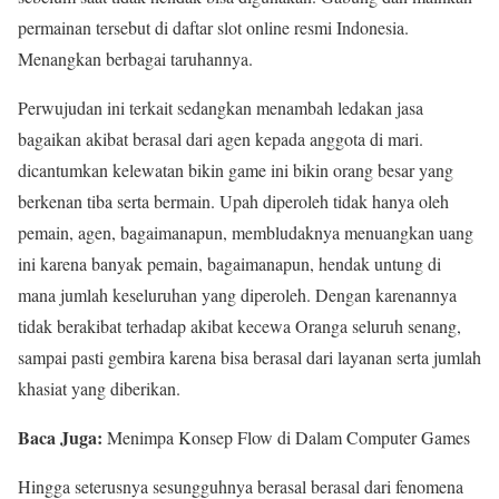
permainan tersebut di
daftar slot online
resmi Indonesia.
Menangkan berbagai taruhannya.
Perwujudan ini terkait sedangkan menambah ledakan jasa
bagaikan akibat berasal dari agen kepada anggota di mari.
dicantumkan kelewatan bikin game ini bikin orang besar yang
berkenan tiba serta bermain. Upah diperoleh tidak hanya oleh
pemain, agen, bagaimanapun, membludaknya menuangkan uang
ini karena banyak pemain, bagaimanapun, hendak untung di
mana jumlah keseluruhan yang diperoleh. Dengan karenannya
tidak berakibat terhadap akibat kecewa Oranga seluruh senang,
sampai pasti gembira karena bisa berasal dari layanan serta jumlah
khasiat yang diberikan.
Baca Juga:
Menimpa Konsep Flow di Dalam Computer Games
Hingga seterusnya sesungguhnya berasal berasal dari fenomena