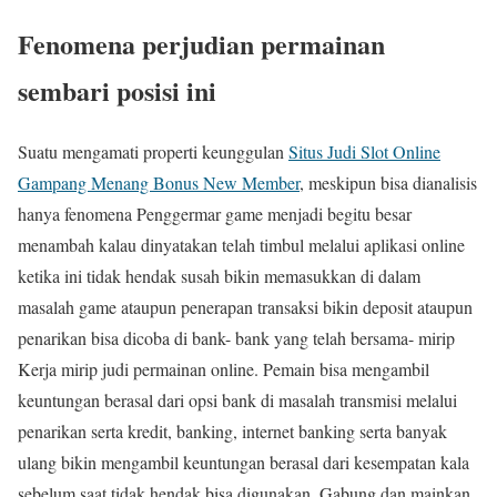
Fenomena perjudian permainan
sembari posisi ini
Suatu mengamati properti keunggulan
Situs Judi Slot Online
Gampang Menang Bonus New Member
, meskipun bisa dianalisis
hanya fenomena Penggermar game menjadi begitu besar
menambah kalau dinyatakan telah timbul melalui aplikasi online
ketika ini tidak hendak susah bikin memasukkan di dalam
masalah game ataupun penerapan transaksi bikin deposit ataupun
penarikan bisa dicoba di bank- bank yang telah bersama- mirip
Kerja mirip judi permainan online. Pemain bisa mengambil
keuntungan berasal dari opsi bank di masalah transmisi melalui
penarikan serta kredit, banking, internet banking serta banyak
ulang bikin mengambil keuntungan berasal dari kesempatan kala
sebelum saat tidak hendak bisa digunakan. Gabung dan mainkan