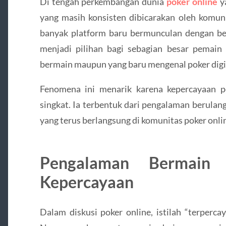
Di tengah perkembangan dunia
poker online
y
yang masih konsisten dibicarakan oleh komun
banyak platform baru bermunculan dengan be
menjadi pilihan bagi sebagian besar pemain 
bermain maupun yang baru mengenal poker digi
Fenomena ini menarik karena kepercayaan 
singkat. Ia terbentuk dari pengalaman berulang
yang terus berlangsung di komunitas poker onli
Pengalaman Bermain
Kepercayaan
Dalam diskusi poker online, istilah “terpercay