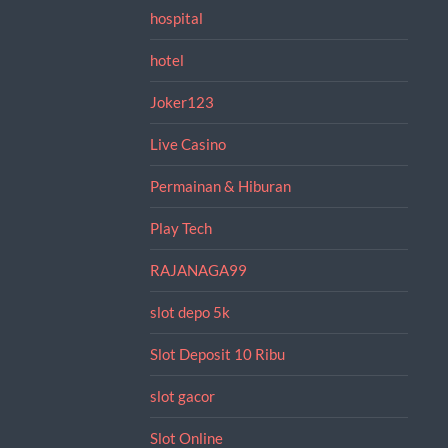
hospital
hotel
Joker123
Live Casino
Permainan & Hiburan
Play Tech
RAJANAGA99
slot depo 5k
Slot Deposit 10 Ribu
slot gacor
Slot Online