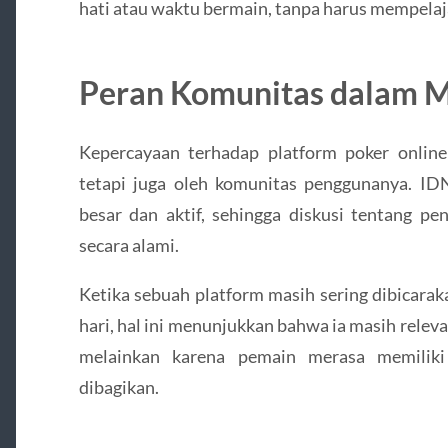
hati atau waktu bermain, tanpa harus mempelaja
Peran Komunitas dalam M
Kepercayaan terhadap platform poker online
tetapi juga oleh komunitas penggunanya. ID
besar dan aktif, sehingga diskusi tentang p
secara alami.
Ketika sebuah platform masih sering dibicara
hari, hal ini menunjukkan bahwa ia masih relev
melainkan karena pemain merasa memilik
dibagikan.