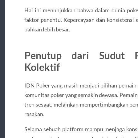
Hal ini menunjukkan bahwa dalam dunia poker
faktor penentu. Kepercayaan dan konsistensi s
bahkan lebih besar.
Penutup dari Sudut P
Kolektif
IDN Poker yang masih menjadi pilihan pemain
komunitas poker yang semakin dewasa. Pemain
tren sesaat, melainkan mempertimbangkan pen
rasakan.
Selama sebuah platform mampu menjaga konsis