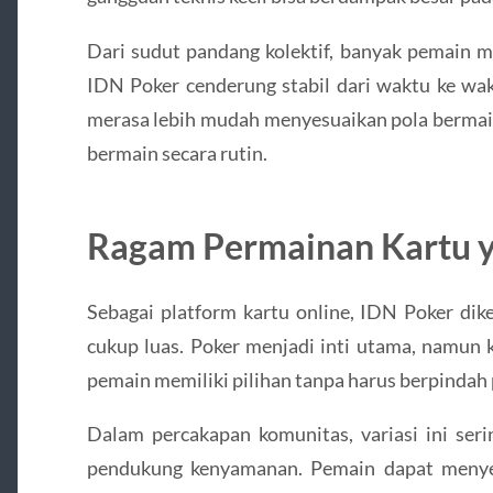
Dari sudut pandang kolektif, banyak pemain 
IDN Poker cenderung stabil dari waktu ke wa
merasa lebih mudah menyesuaikan pola bermai
bermain secara rutin.
Ragam Permainan Kartu y
Sebagai platform kartu online, IDN Poker dik
cukup luas. Poker menjadi inti utama, namun 
pemain memiliki pilihan tanpa harus berpindah 
Dalam percakapan komunitas, variasi ini seri
pendukung kenyamanan. Pemain dapat menye