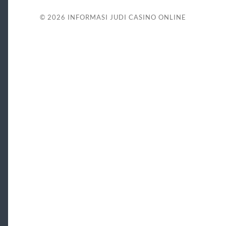
© 2026
INFORMASI JUDI CASINO ONLINE