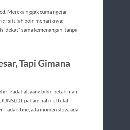
ged. Mereka nggak cuma ngejar
n di situlah poin menariknya:
 “dekat” sama kemenangan, tanpa
sar, Tapi Gimana
khir. Padahal, yang bikin betah main
ADUNSLOT paham hal ini. Itulah
i’—ada ritme, ada momen slow, ada