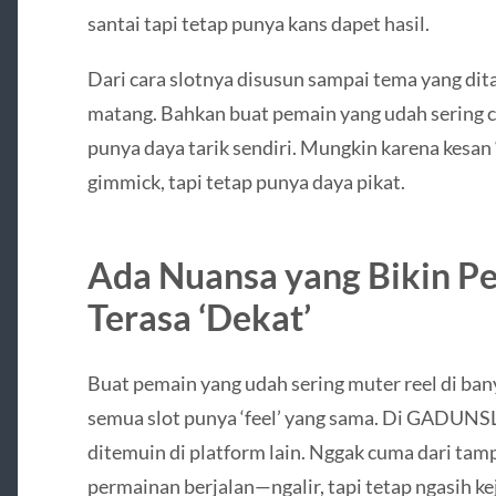
santai tapi tetap punya kans dapet hasil.
Dari cara slotnya disusun sampai tema yang dit
matang. Bahkan buat pemain yang udah sering
punya daya tarik sendiri. Mungkin karena kesan 
gimmick, tapi tetap punya daya pikat.
Ada Nuansa yang Bikin P
Terasa ‘Dekat’
Buat pemain yang udah sering muter reel di bany
semua slot punya ‘feel’ yang sama. Di GADUNSL
ditemuin di platform lain. Nggak cuma dari tampi
permainan berjalan—ngalir, tapi tetap ngasih ke