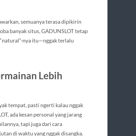
awarkan, semuanya terasa dipikirin
 coba banyak situs, GADUNSLOT tetap
“natural”-nya itu—nggak terlalu
ermainan Lebih
ak tempat, pasti ngerti kalau nggak
OT, ada kesan personal yang jarang
lannya, tapi juga dari cara
jutan di waktu yang nggak disangka.