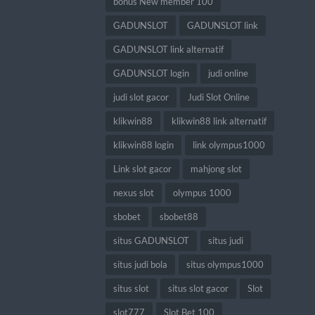
bonus New member 100
GADUNSLOT
GADUNSLOT link
GADUNSLOT link alternatif
GADUNSLOT login
judi online
judi slot gacor
Judi Slot Online
klikwin88
klikwin88 link alternatif
klikwin88 login
link olympus1000
Link slot gacor
mahjong slot
nexus slot
olympus 1000
sbobet
sbobet88
situs GADUNSLOT
situs judi
situs judi bola
situs olympus1000
situs slot
situs slot gacor
Slot
slot777
Slot Bet 100