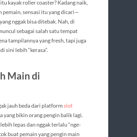
itu kayak roller coaster? Kadang naik,
n pemain, sensasi itu yang dicari—
ang nggak bisa ditebak. Nah, di
uncul sebagai salah satu tempat
na tampilannya yang fresh, tapi juga
sini lebih “kerasa”.
h Main di
ak jauh beda dari platform
slot
 yang bikin orang pengin balik lagi.
ebih lepas dan nggak terlalu “nge-
ok buat pemain yang pengin main