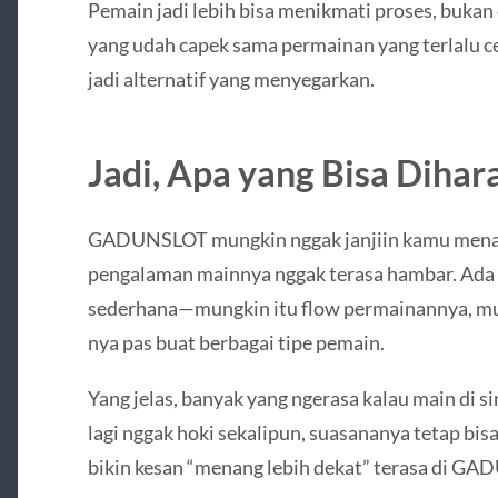
Pemain jadi lebih bisa menikmati proses, bukan
yang udah capek sama permainan yang terlalu 
jadi alternatif yang menyegarkan.
Jadi, Apa yang Bisa Diha
GADUNSLOT mungkin nggak janjiin kamu menang 
pengalaman mainnya nggak terasa hambar. Ada s
sederhana—mungkin itu flow permainannya, mu
nya pas buat berbagai tipe pemain.
Yang jelas, banyak yang ngerasa kalau main di si
lagi nggak hoki sekalipun, suasananya tetap bis
bikin kesan “menang lebih dekat” terasa di G