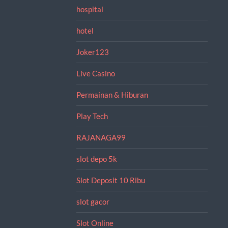
hospital
hotel
Joker123
Live Casino
Permainan & Hiburan
Play Tech
RAJANAGA99
slot depo 5k
Slot Deposit 10 Ribu
slot gacor
Slot Online