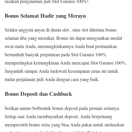
rasakan pengalaman judi Slot Garansi 100%!
Bonus Selamat Hadir yang Merayu
Selaku anggota anyar di dunia slot , situs slot diterima bonus
selamat tiba yang memikat. Bonus ini dapat menguatkan modal
awal mula Anda, memungkinkannya Anda buat permainkan
bertambah banyak perputaran pada Slot Garansi 100%.
mempertingkat kemungkinan Anda mencapai Slot Garansi 100%.
Janganlah sampai Anda melewati kesempatan emas ini untuk
mulai perjalanan judi Anda dengan cara yang baik.
Bonus Deposit dan Cashback
berikan animo berbentuk bonus deposit pada pemain setianya.
Setiap saat Anda membayarkan deposit, Anda berpeluang
memperoleh bonus extra yang bisa Anda pakai untuk meluaskan