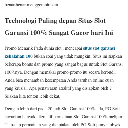
benar-benar menggembirakan.
Technologi Paling depan Situs Slot
Garansi 100% Sangat Gacor hari Ini
situs slot garansi
Promo Menarik Pada dunia slot , mencapai
kekalahan 100
bukan soal yang tidak mungkin. Situs ini siapkan
beberapa bonus dan promo yang sangat bagus untuk Slot Garansi
100%nya. Dengan memakai promo-promo itu secara berbudi,
Anda bisa menambah kesempatan Anda taruhan online cuan
yang krusial. Apa penawaran atraktif yang disiapkan oleh ?
Silakan kita tonton lebih dekat.
Dengan lebih dari pada 20 judi Slot Garansi 100% ada, PG Soft
tawarkan banyak alternatif permainan Slot Garansi 100% melipur.
Tiap-tiap permainan yang diciptakan oleh PG Soft punyai obyek