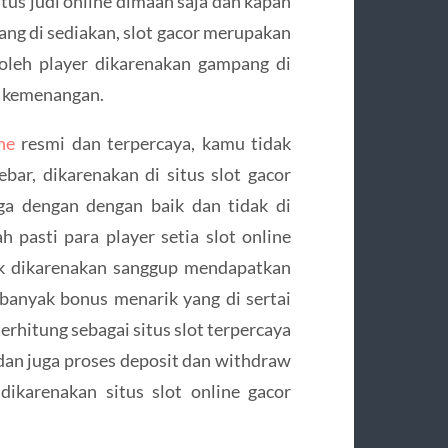
us judi online dimaan saja dan kapan
yang di sediakan, slot gacor merupakan
 oleh player dikarenakan gampang di
 kemenangan.
ne
resmi dan terpercaya, kamu tidak
ebar, dikarenakan di situs slot gacor
aga dengan dengan baik dan tidak di
pasti para player setia slot online
ik dikarenakan sanggup mendapatkan
banyak bonus menarik yang di sertai
erhitung sebagai situs slot terpercaya
dan juga proses deposit dan withdraw
dikarenakan situs slot online gacor