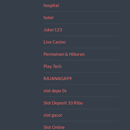
hospital
hotel
Joker123
Live Casino
Permainan & Hiburan
Play Tech
RAJANAGA99
slot depo 5k
Slot Deposit 10 Ribu
slot gacor
Slot Online