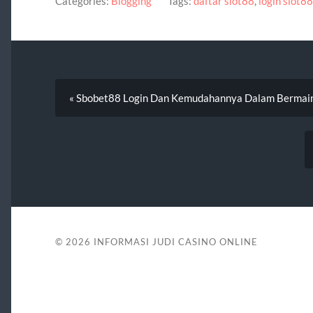
Categories:
Blogging
Tags:
daftar slot88
,
login slot88
« Sbobet88 Login Dan Kemudahannya Dalam Bermain 
© 2026
INFORMASI JUDI CASINO ONLINE