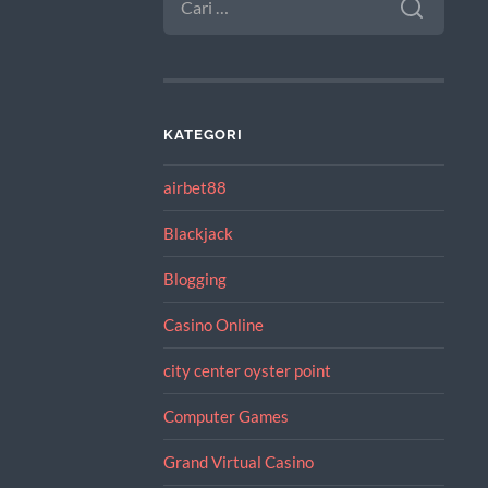
UNTUK:
KATEGORI
airbet88
Blackjack
Blogging
Casino Online
city center oyster point
Computer Games
Grand Virtual Casino