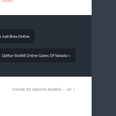
,
slot88
Judi Bola Online
Daftar Slot88 Online Gates Of Vahalla »
THEME BY
ANDERS NORÉN
—
UP ↑