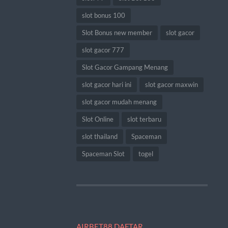
slot bonus 100
Slot Bonus new member
slot gacor
slot gacor 777
Slot Gacor Gampang Menang
slot gacor hari ini
slot gacor maxwin
slot gacor mudah menang
Slot Online
slot terbaru
slot thailand
Spaceman
Spaceman Slot
togel
AIRBET88 DAFTAR