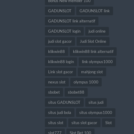
bonus New member 100
GADUNSLOT
GADUNSLOT link
GADUNSLOT link alternatif
GADUNSLOT login
judi online
judi slot gacor
Judi Slot Online
klikwin88
klikwin88 link alternatif
klikwin88 login
link olympus1000
Link slot gacor
mahjong slot
nexus slot
olympus 1000
sbobet
sbobet88
situs GADUNSLOT
situs judi
situs judi bola
situs olympus1000
situs slot
situs slot gacor
Slot
slot777
Slot Bet 100