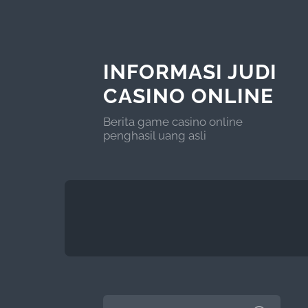
INFORMASI JUDI
CASINO ONLINE
Berita game casino online
penghasil uang asli
CARI