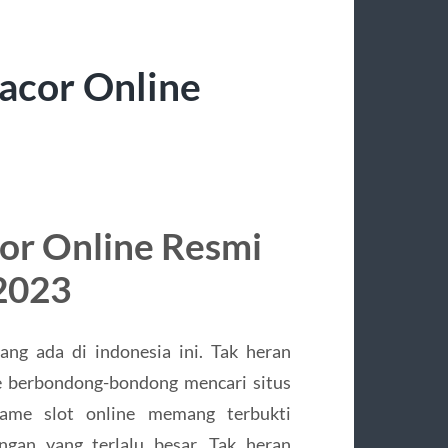
Gacor Online
cor Online Resmi
2023
yang ada di indonesia ini. Tak heran
ine berbondong-bondong mencari situs
 game slot online memang terbukti
gan yang terlalu besar. Tak heran