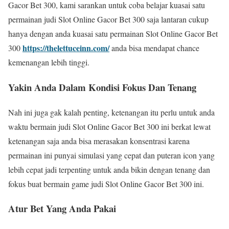
Gacor Bet 300, kami sarankan untuk coba belajar kuasai satu
permainan judi Slot Online Gacor Bet 300 saja lantaran cukup
hanya dengan anda kuasai satu permainan Slot Online Gacor Bet
https://thelettuceinn.com/
300
anda bisa mendapat chance
kemenangan lebih tinggi.
Yakin Anda Dalam Kondisi Fokus Dan Tenang
Nah ini juga gak kalah penting, ketenangan itu perlu untuk anda
waktu bermain judi Slot Online Gacor Bet 300 ini berkat lewat
ketenangan saja anda bisa merasakan konsentrasi karena
permainan ini punyai simulasi yang cepat dan puteran icon yang
lebih cepat jadi terpenting untuk anda bikin dengan tenang dan
fokus buat bermain game judi Slot Online Gacor Bet 300 ini.
Atur Bet Yang Anda Pakai