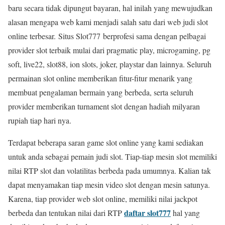
baru secara tidak dipungut bayaran, hal inilah yang mewujudkan
alasan mengapa web kami menjadi salah satu dari web judi slot
online terbesar. Situs Slot777 berprofesi sama dengan pelbagai
provider slot terbaik mulai dari pragmatic play, microgaming, pg
soft, live22, slot88, ion slots, joker, playstar dan lainnya. Seluruh
permainan slot online memberikan fitur-fitur menarik yang
membuat pengalaman bermain yang berbeda, serta seluruh
provider memberikan turnament slot dengan hadiah milyaran
rupiah tiap hari nya.
Terdapat beberapa saran game slot online yang kami sediakan
untuk anda sebagai pemain judi slot. Tiap-tiap mesin slot memiliki
nilai RTP slot dan volatilitas berbeda pada umumnya. Kalian tak
dapat menyamakan tiap mesin video slot dengan mesin satunya.
Karena, tiap provider web slot online, memiliki nilai jackpot
daftar slot777
berbeda dan tentukan nilai dari RTP
hal yang