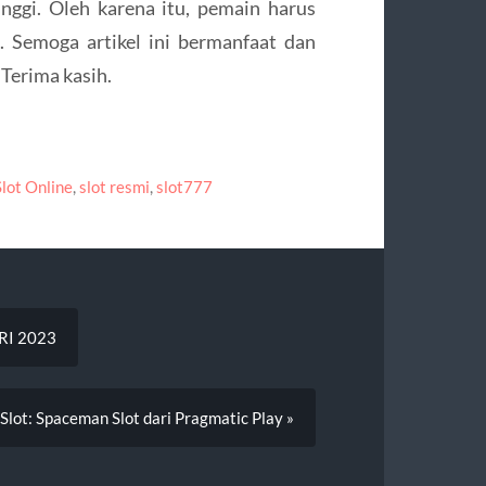
tinggi. Oleh karena itu, pemain harus
 Semoga artikel ini bermanfaat dan
Terima kasih.
Slot Online
,
slot resmi
,
slot777
ARI 2023
 Slot: Spaceman Slot dari Pragmatic Play »