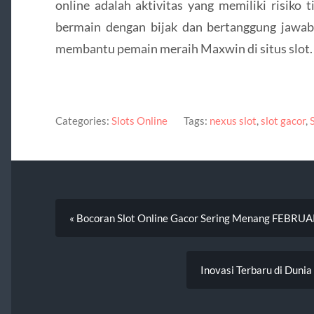
online adalah aktivitas yang memiliki risiko 
bermain dengan bijak dan bertanggung jawab.
membantu pemain meraih Maxwin di situs slot. 
Categories:
Slots Online
Tags:
nexus slot
,
slot gacor
,
« Bocoran Slot Online Gacor Sering Menang FEBRU
Inovasi Terbaru di Dunia