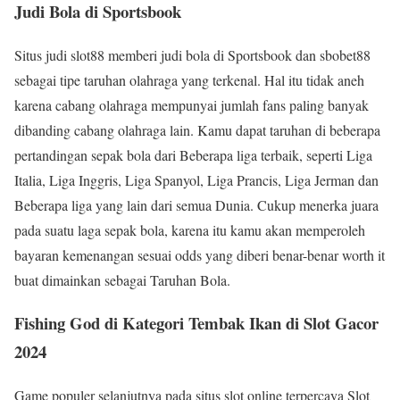
Judi Bola di Sportsbook
Situs judi slot88 memberi judi bola di Sportsbook dan sbobet88
sebagai tipe taruhan olahraga yang terkenal. Hal itu tidak aneh
karena cabang olahraga mempunyai jumlah fans paling banyak
dibanding cabang olahraga lain. Kamu dapat taruhan di beberapa
pertandingan sepak bola dari Beberapa liga terbaik, seperti Liga
Italia, Liga Inggris, Liga Spanyol, Liga Prancis, Liga Jerman dan
Beberapa liga yang lain dari semua Dunia. Cukup menerka juara
pada suatu laga sepak bola, karena itu kamu akan memperoleh
bayaran kemenangan sesuai odds yang diberi benar-benar worth it
buat dimainkan sebagai Taruhan Bola.
Fishing God di Kategori Tembak Ikan di Slot Gacor
2024
Game populer selanjutnya pada situs slot online terpercaya Slot