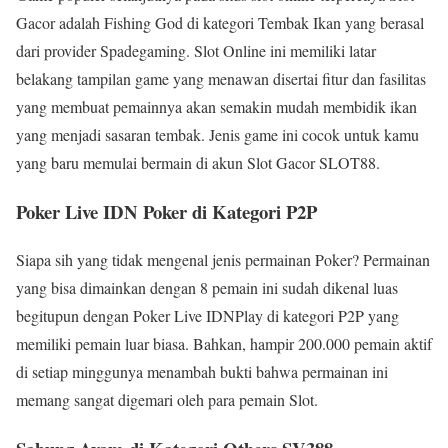
Gacor adalah Fishing God di kategori Tembak Ikan yang berasal
dari provider Spadegaming. Slot Online ini memiliki latar
belakang tampilan game yang menawan disertai fitur dan fasilitas
yang membuat pemainnya akan semakin mudah membidik ikan
yang menjadi sasaran tembak. Jenis game ini cocok untuk kamu
yang baru memulai bermain di akun Slot Gacor SLOT88.
Poker Live IDN Poker di Kategori P2P
Siapa sih yang tidak mengenal jenis permainan Poker? Permainan
yang bisa dimainkan dengan 8 pemain ini sudah dikenal luas
begitupun dengan Poker Live IDNPlay di kategori P2P yang
memiliki pemain luar biasa. Bahkan, hampir 200.000 pemain aktif
di setiap minggunya menambah bukti bahwa permainan ini
memang sangat digemari oleh para pemain Slot.