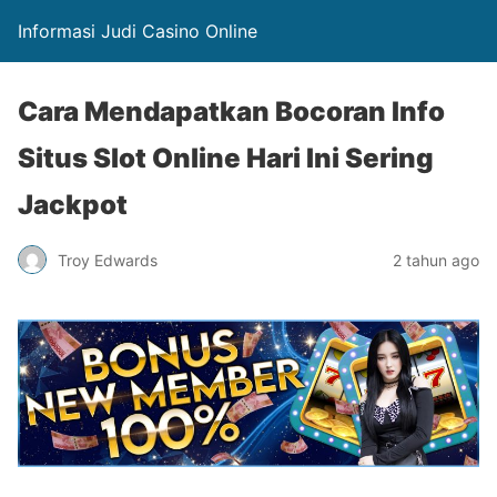
Informasi Judi Casino Online
Cara Mendapatkan Bocoran Info
Situs Slot Online Hari Ini Sering
Jackpot
Troy Edwards
2 tahun ago