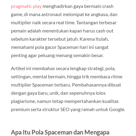
pragmatic play
menghadirkan gaya bermain crash
game, di mana astronaut melompat ke angkasa, dan
multiplier naik secara real time. Tantangan terbesar
pemain adalah menentukan kapan harus cash out
sebelum karakter tersebut jatuh. Karena itulah,
memahami pola gacor Spaceman hari ini sangat
penting agar peluang menang semakin besar.
Artikel ini membahas secara lengkap strategi, pola,
settingan, mental bermain, hingga trik membaca ritme
multiplier Spaceman terbaru. Pembahasannya dibuat
dengan gaya baru, unik, dan sepenuhnya lolos
plagiarisme, namun tetap mempertahankan kualitas
premium serta struktur SEO yang ramah untuk Google.
Apa Itu Pola Spaceman dan Mengapa