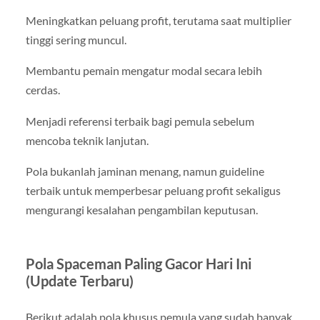
Meningkatkan peluang profit, terutama saat multiplier
tinggi sering muncul.
Membantu pemain mengatur modal secara lebih
cerdas.
Menjadi referensi terbaik bagi pemula sebelum
mencoba teknik lanjutan.
Pola bukanlah jaminan menang, namun guideline
terbaik untuk memperbesar peluang profit sekaligus
mengurangi kesalahan pengambilan keputusan.
Pola Spaceman Paling Gacor Hari Ini
(Update Terbaru)
Berikut adalah pola khusus pemula yang sudah banyak