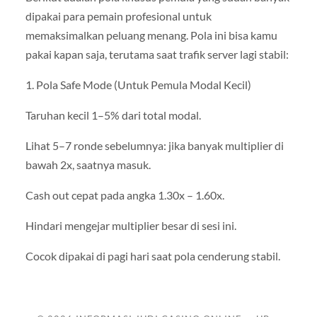
dipakai para pemain profesional untuk
memaksimalkan peluang menang. Pola ini bisa kamu
pakai kapan saja, terutama saat trafik server lagi stabil:
1. Pola Safe Mode (Untuk Pemula Modal Kecil)
Taruhan kecil 1–5% dari total modal.
Lihat 5–7 ronde sebelumnya: jika banyak multiplier di
bawah 2x, saatnya masuk.
Cash out cepat pada angka 1.30x – 1.60x.
Hindari mengejar multiplier besar di sesi ini.
Cocok dipakai di pagi hari saat pola cenderung stabil.