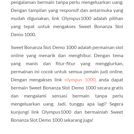
pengalaman bermain tanpa perlu mengeluarkan uang.
Dengan tampilan yang responsif dan antarmuka yang
mudah digunakan, link Olympus1000 adalah pilihan
yang tepat untuk mengakses Sweet Bonanza Slot
Demo 1000.
Sweet Bonanza Slot Demo 1000 adalah permainan slot
online yang menarik dan menghibur. Dengan tema
yang manis dan fitur-fitur yang menggiurkan,
permainan ini cocok untuk semua pemain judi online.
Dengan mengakses link
olympus 1000
, anda dapat
bermain Sweet Bonanza Slot Demo 1000 secara gratis
dan mengalami sensasi bermain tanpa perlu
mengeluarkan uang. Jadi, tunggu apa lagi? Segera
kunjungi link Olympus1000 dan bermainlah Sweet
Bonanza Slot Demo 1000 sekarang juga!