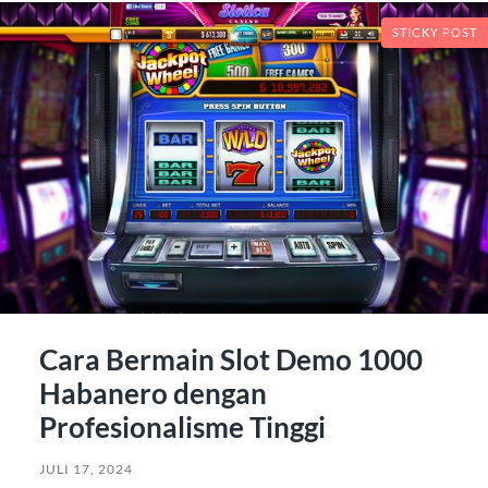
STICKY POST
Cara Bermain Slot Demo 1000
Habanero dengan
Profesionalisme Tinggi
JULI 17, 2024