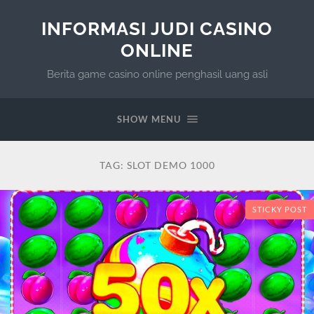
INFORMASI JUDI CASINO
ONLINE
Berita game casino online penghasil uang asli
SHOW MENU
TAG:
SLOT DEMO 1000
STICKY POST