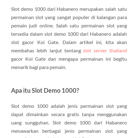
Slot demo 1000 dari Habanero merupakan salah satu
permainan slot yang sangat populer di kalangan para
pemain judi online. Salah satu permainan slot yang
tersedia dalam slot demo 1000 dari Habanero adalah
slot gacor Koi Gate. Dalam artikel ini, kita akan
membahas lebih lanjut tentang
slot server thailand
gacor Koi Gate dan mengapa permainan ini begitu
menarik bagi para pemain.
Apa itu Slot Demo 1000?
Slot demo 1000 adalah jenis permainan slot yang
dapat dimainkan secara gratis tanpa menggunakan
uang sungguhan. Slot demo 1000 dari Habanero
menawarkan berbagai jenis permainan slot yang