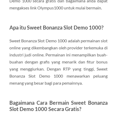
Demo 1000 secara gratis dan bagaimana anda dapat
mengakses link Olympus1000 untuk mulai bermain.
Apa itu Sweet Bonanza Slot Demo 1000?
Sweet Bonanza Slot Demo 1000 adalah permainan slot
online yang dikembangkan oleh provider terkemuka di
industri judi online. Permainan ini menampilkan buah-
buahan dengan grafis yang menarik dan fitur bonus
yang menggiurkan. Dengan RTP yang tinggi, Sweet
Bonanza Slot Demo 1000 menawarkan peluang
menang yang besar bagi para pemainnya.
Bagaimana Cara Bermain Sweet Bonanza
Slot Demo 1000 Secara Gratis?