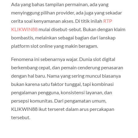
Ada yang bahas tampilan permainan, ada yang
menyinggung pilihan provider, ada juga yang sekadar
cerita soal kenyamanan akses. Di titik inilah
RTP
KLIKWIN88
mulai disebut-sebut. Bukan dengan klaim
bombastis, melainkan sebagai bagian dari lanskap
platform slot online yang makin beragam.
Fenomena ini sebenarnya wajar. Dunia slot digital
berkembang cepat, dan pemain cenderung penasaran
dengan hal baru. Nama yang sering muncul biasanya
bukan karena satu faktor tunggal, tapi kombinasi
pengalaman pengguna, konsistensi layanan, dan
persepsi komunitas. Dari pengamatan umum,
KLIKWIN88 ikut terseret dalam arus percakapan
tersebut.