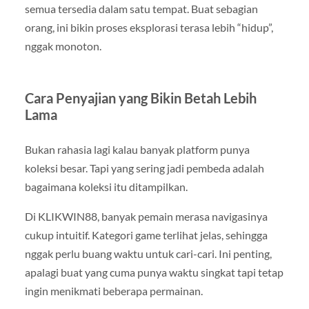
semua tersedia dalam satu tempat. Buat sebagian
orang, ini bikin proses eksplorasi terasa lebih “hidup”,
nggak monoton.
Cara Penyajian yang Bikin Betah Lebih
Lama
Bukan rahasia lagi kalau banyak platform punya
koleksi besar. Tapi yang sering jadi pembeda adalah
bagaimana koleksi itu ditampilkan.
Di KLIKWIN88, banyak pemain merasa navigasinya
cukup intuitif. Kategori game terlihat jelas, sehingga
nggak perlu buang waktu untuk cari-cari. Ini penting,
apalagi buat yang cuma punya waktu singkat tapi tetap
ingin menikmati beberapa permainan.