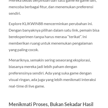
Mereka bebas berpindah dari satu game ke game lain,
mencoba berbagai fitur, dan menemukan preferensi
sendiri.
Explore KLIKWIN88 mencerminkan perubahan ini.
Dengan banyaknya pilihan dalam satu link, pemain bisa
bereksperimen tanpa harus merasa “terikat”. Ini
memberikan ruang untuk menemukan pengalaman
yang paling cocok.
Menariknya, semakin sering seseorang eksplorasi,
biasanya mereka jadi lebih paham dengan
preferensinya sendiri. Ada yang suka game dengan
visual ringan, ada juga yang lebih menikmati interaksi
real-time di live game.
Menikmati Proses, Bukan Sekadar Hasil