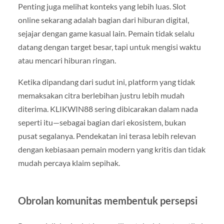
Penting juga melihat konteks yang lebih luas. Slot
online sekarang adalah bagian dari hiburan digital,
sejajar dengan game kasual lain. Pemain tidak selalu
datang dengan target besar, tapi untuk mengisi waktu
atau mencari hiburan ringan.
Ketika dipandang dari sudut ini, platform yang tidak
memaksakan citra berlebihan justru lebih mudah
diterima. KLIKWIN88 sering dibicarakan dalam nada
seperti itu—sebagai bagian dari ekosistem, bukan
pusat segalanya. Pendekatan ini terasa lebih relevan
dengan kebiasaan pemain modern yang kritis dan tidak
mudah percaya klaim sepihak.
Obrolan komunitas membentuk persepsi