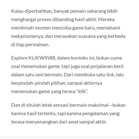
Kalau diperhatikan, banyak pemain sekarang lebih
menghargai proses dibanding hasil akhir. Mereka
menikmati momen mencoba game baru, memahami
mekanismenya, dan merasakan suasana yang berbeda
di tiap permainan.
Explore KLIKWIN88, dalam konteks ini, bukan cuma
soal menemukan game, tapi juga soal perjalanan kecil
dalam satu sesi bermain. Dari membuka satu link, lalu
berpindah-pindah pilihan, sampai akhirnya
menemukan game yang terasa “klik”.
Dan di situlah letak sensasi bermain maksimal—bukan
karena hasil tertentu, tapi karena pengalaman yang
terasa menyenangkan dari awal sampai akhir.