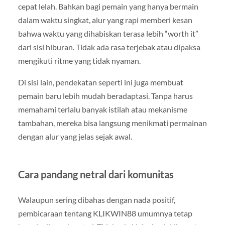
cepat lelah. Bahkan bagi pemain yang hanya bermain
dalam waktu singkat, alur yang rapi memberi kesan
bahwa waktu yang dihabiskan terasa lebih “worth it”
dari sisi hiburan. Tidak ada rasa terjebak atau dipaksa
mengikuti ritme yang tidak nyaman.
Di sisi lain, pendekatan seperti ini juga membuat
pemain baru lebih mudah beradaptasi. Tanpa harus
memahami terlalu banyak istilah atau mekanisme
tambahan, mereka bisa langsung menikmati permainan
dengan alur yang jelas sejak awal.
Cara pandang netral dari komunitas
Walaupun sering dibahas dengan nada positif,
pembicaraan tentang KLIKWIN88 umumnya tetap