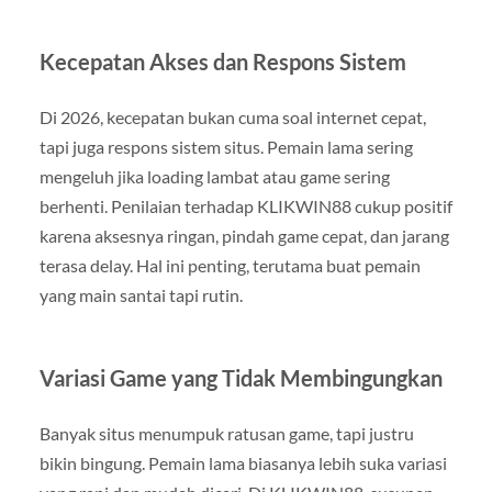
Kecepatan Akses dan Respons Sistem
Di 2026, kecepatan bukan cuma soal internet cepat,
tapi juga respons sistem situs. Pemain lama sering
mengeluh jika loading lambat atau game sering
berhenti. Penilaian terhadap KLIKWIN88 cukup positif
karena aksesnya ringan, pindah game cepat, dan jarang
terasa delay. Hal ini penting, terutama buat pemain
yang main santai tapi rutin.
Variasi Game yang Tidak Membingungkan
Banyak situs menumpuk ratusan game, tapi justru
bikin bingung. Pemain lama biasanya lebih suka variasi