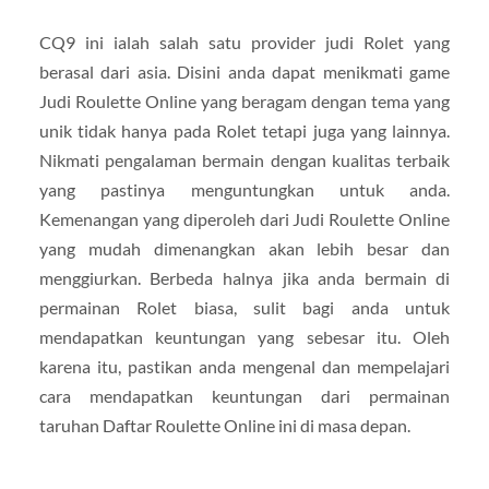
CQ9 ini ialah salah satu provider judi Rolet yang
berasal dari asia. Disini anda dapat menikmati game
Judi Roulette Online yang beragam dengan tema yang
unik tidak hanya pada Rolet tetapi juga yang lainnya.
Nikmati pengalaman bermain dengan kualitas terbaik
yang pastinya menguntungkan untuk anda.
Kemenangan yang diperoleh dari Judi Roulette Online
yang mudah dimenangkan akan lebih besar dan
menggiurkan. Berbeda halnya jika anda bermain di
permainan Rolet biasa, sulit bagi anda untuk
mendapatkan keuntungan yang sebesar itu. Oleh
karena itu, pastikan anda mengenal dan mempelajari
cara mendapatkan keuntungan dari permainan
taruhan Daftar Roulette Online ini di masa depan.