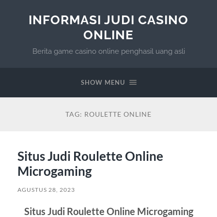
INFORMASI JUDI CASINO
ONLINE
Berita game casino online penghasil uang asli
SHOW MENU
TAG:
ROULETTE ONLINE
Situs Judi Roulette Online
Microgaming
AGUSTUS 28, 2023
Situs Judi Roulette Online Microgaming