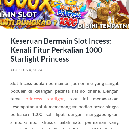
Keseruan Bermain Slot Incess:
Kenali Fitur Perkalian 1000
Starlight Princess
AGUSTUS 4, 2024
Slot Incess adalah permainan judi online yang sangat
populer di kalangan pecinta kasino online. Dengan
tema
princess starlight
, slot ini menawarkan
kesempatan untuk memenangkan hadiah besar hingga
perkalian 1000 kali lipat dengan menggabungkan
simbol-simbol khusus. Salah satu permainan yang