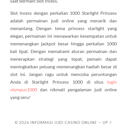
saat bermain Slot Incess.
Slot Incess dengan perkalian 1000 Starlight Princess
adalah permainan judi online yang menarik dan
menantang. Dengan tema princess starlight yang
elegan, permainan ini menawarkan kesempatan untuk
memenangkan jackpot besar hingga perkalian 1000
kali lipat. Dengan memahami aturan permainan dan
menerapkan strategi yang tepat, pemain dapat
meningkatkan peluang memenangkan hadiah besar di
slot ini. Jangan ragu untuk mencoba peruntungan
Anda di Starlight Princess 1000 di situs
login
olympus1000
dan nikmati pengalaman judi online
yang seru!
© 2026
INFORMASI JUDI CASINO ONLINE
—
UP ↑