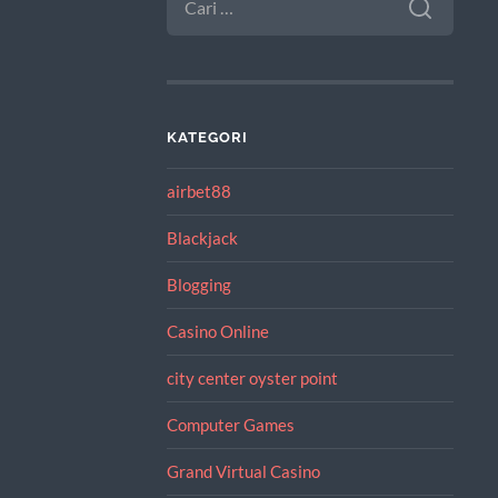
UNTUK:
KATEGORI
airbet88
Blackjack
Blogging
Casino Online
city center oyster point
Computer Games
Grand Virtual Casino