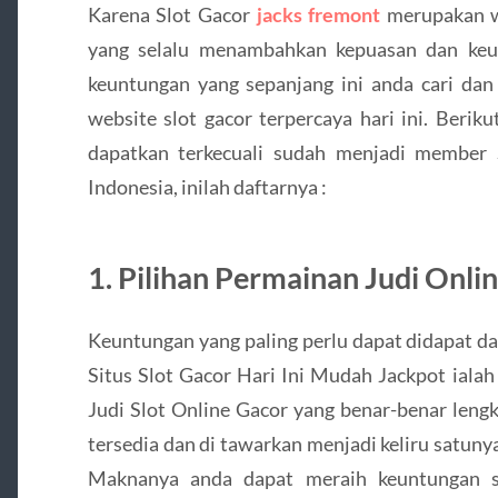
Karena Slot Gacor
jacks fremont
merupakan we
yang selalu menambahkan kepuasan dan keun
keuntungan yang sepanjang ini anda cari da
website slot gacor terpercaya hari ini. Berik
dapatkan terkecuali sudah menjadi member 
Indonesia, inilah daftarnya :
1. Pilihan Permainan Judi Onli
Keuntungan yang paling perlu dapat didapat da
Situs Slot Gacor Hari Ini Mudah Jackpot ialah
Judi Slot Online Gacor yang benar-benar leng
tersedia dan di tawarkan menjadi keliru satu
Maknanya anda dapat meraih keuntungan 