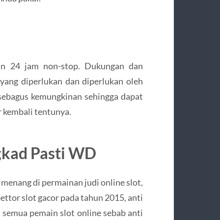
an 24 jam non-stop. Dukungan dan
l yang diperlukan dan diperlukan oleh
 sebagus kemungkinan sehingga dapat
r kembali tentunya.
ngkad Pasti WD
 menang di permainan judi online slot,
ettor slot gacor pada tahun 2015, anti
n semua pemain slot online sebab anti