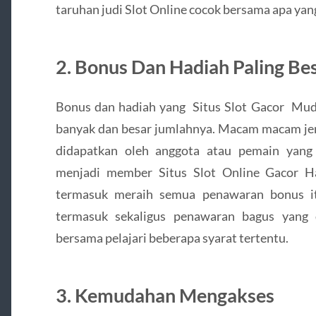
taruhan judi Slot Online cocok bersama apa yan
2. Bonus Dan Hadiah Paling Be
Bonus dan hadiah yang Situs Slot Gacor Mu
banyak dan besar jumlahnya. Macam macam jen
didapatkan oleh anggota atau pemain yang
menjadi member Situs Slot Online Gacor Ha
termasuk meraih semua penawaran bonus it
termasuk sekaligus penawaran bagus yang 
bersama pelajari beberapa syarat tertentu.
3. Kemudahan Mengakses