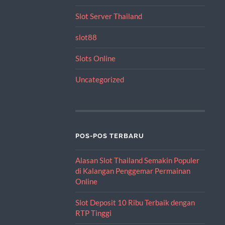
Slot Server Thailand
slot88
Slots Online
Uncategorized
POS-POS TERBARU
Alasan Slot Thailand Semakin Populer
di Kalangan Penggemar Permainan
Online
Slot Deposit 10 Ribu Terbaik dengan
RTP Tinggi