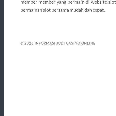
member member yang bermain di website slot 
permainan slot bersama mudah dan cepat.
© 2026
INFORMASI JUDI CASINO ONLINE