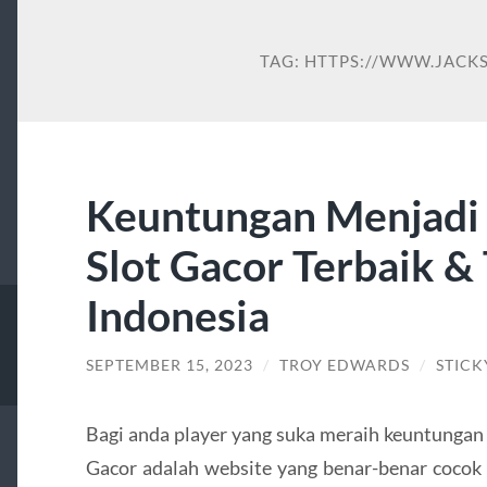
TAG:
HTTPS://WWW.JACK
Keuntungan Menjadi
Slot Gacor Terbaik &
Indonesia
SEPTEMBER 15, 2023
/
TROY EDWARDS
/
STICK
Bagi anda player yang suka meraih keuntungan b
Gacor adalah website yang benar-benar cocok 