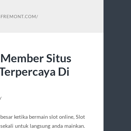
SFREMONT.COM/
 Member Situs
 Terpercaya Di
Y
esar ketika bermain slot online, Slot
sekali untuk langsung anda mainkan.