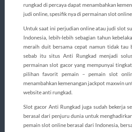
rungkad di percaya dapat menambahkan kemen
judi online, spesifik nya di permainan slot online
Untuk saat ini perjudian online atau judi slo
Indonesia, lebih-lebih sebagian tahun kebela
meraih duit bersama cepat namun tidak tau 
sebab itu situs Anti Rungkad menjadi solu
permainan slot gacor yang mempunyai tingkat
pilihan favorit pemain – pemain slot onli
menambahkan kemenangan jackpot maxwin untu
website anti rungkad.
Slot gacor Anti Rungkad juga sudah bekerja s
berasal dari penjuru dunia untuk menghadirka
pemain slot online berasal dari Indonesia, ber