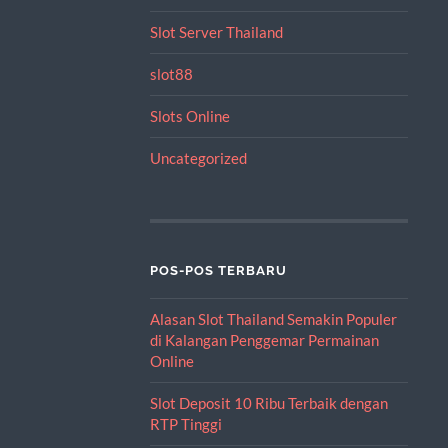
Slot Server Thailand
slot88
Slots Online
Uncategorized
POS-POS TERBARU
Alasan Slot Thailand Semakin Populer
di Kalangan Penggemar Permainan
Online
Slot Deposit 10 Ribu Terbaik dengan
RTP Tinggi