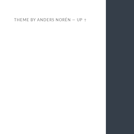
THEME BY
ANDERS NORÉN
—
UP ↑