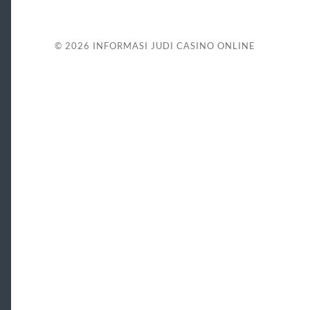
© 2026
INFORMASI JUDI CASINO ONLINE