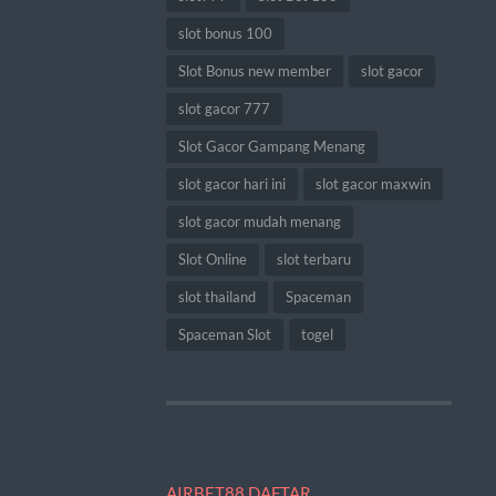
slot bonus 100
Slot Bonus new member
slot gacor
slot gacor 777
Slot Gacor Gampang Menang
slot gacor hari ini
slot gacor maxwin
slot gacor mudah menang
Slot Online
slot terbaru
slot thailand
Spaceman
Spaceman Slot
togel
AIRBET88 DAFTAR