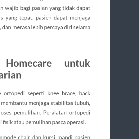
n wajib bagi pasien yang tidak dapat
as yang tepat, pasien dapat menjaga
h, dan merasa lebih percaya diri selama
 Homecare untuk
arian
ortopedi seperti knee brace, back
ni membantu menjaga stabilitas tubuh,
oses pemulihan. Peralatan ortopedi
 fisik atau pemulihan pasca operasi.
ommode chair dan kursi mandi pasien