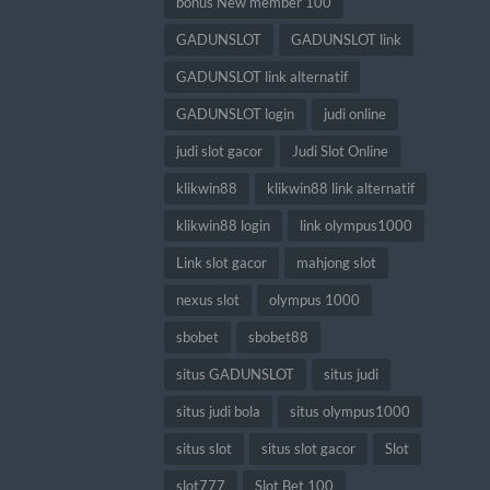
bonus New member 100
GADUNSLOT
GADUNSLOT link
GADUNSLOT link alternatif
GADUNSLOT login
judi online
judi slot gacor
Judi Slot Online
klikwin88
klikwin88 link alternatif
klikwin88 login
link olympus1000
Link slot gacor
mahjong slot
nexus slot
olympus 1000
sbobet
sbobet88
situs GADUNSLOT
situs judi
situs judi bola
situs olympus1000
situs slot
situs slot gacor
Slot
slot777
Slot Bet 100