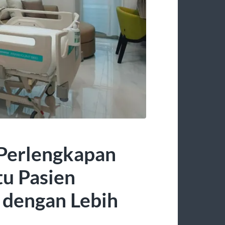
Perlengkapan
u Pasien
 dengan Lebih