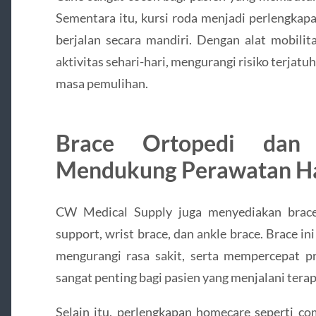
Sementara itu, kursi roda menjadi perlengkapa
berjalan secara mandiri. Dengan alat mobilit
aktivitas sehari-hari, mengurangi risiko terjatu
masa pemulihan.
Brace Ortopedi dan
Mendukung Perawatan H
CW Medical Supply juga menyediakan brace 
support, wrist brace, dan ankle brace. Brace i
mengurangi rasa sakit, serta mempercepat pr
sangat penting bagi pasien yang menjalani terapi
Selain itu, perlengkapan homecare seperti c