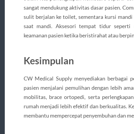
sangat mendukung aktivitas dasar pasien. Co
sulit berjalan ke toilet, sementara kursi ma
saat mandi. Aksesori tempat tidur seperti
keamanan pasien ketika beristirahat atau berpin
Kesimpulan
CW Medical Supply menyediakan berbagai p
pasien menjalani pemulihan dengan lebih ama
mobilitas, brace ortopedi, serta perlengkap
rumah menjadi lebih efektif dan berkualitas. K
membantu mempercepat penyembuhan dan menin