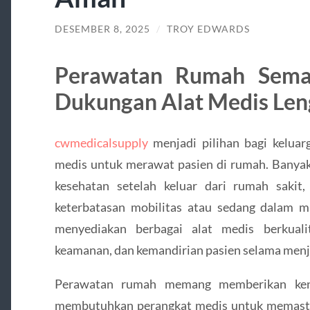
DESEMBER 8, 2025
/
TROY EDWARDS
Perawatan Rumah Sema
Dukungan Alat Medis Le
cwmedicalsupply
menjadi pilihan bagi kelua
medis untuk merawat pasien di rumah. Banyak
kesehatan setelah keluar dari rumah saki
keterbatasan mobilitas atau sedang dalam 
menyediakan berbagai alat medis berkual
keamanan, dan kemandirian pasien selama menj
Perawatan rumah memang memberikan ken
membutuhkan perangkat medis untuk memastika