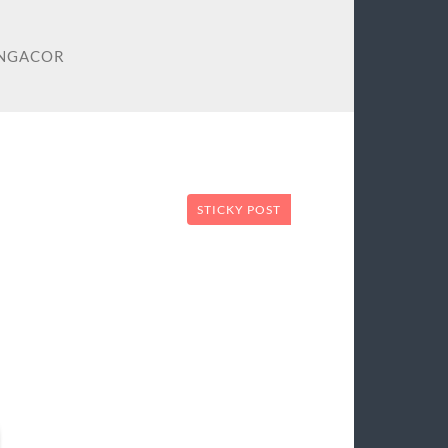
INGACOR
STICKY POST