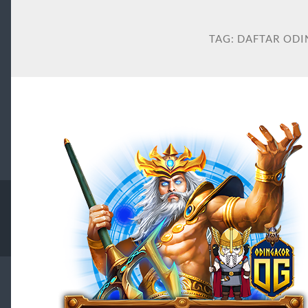
TAG:
DAFTAR OD