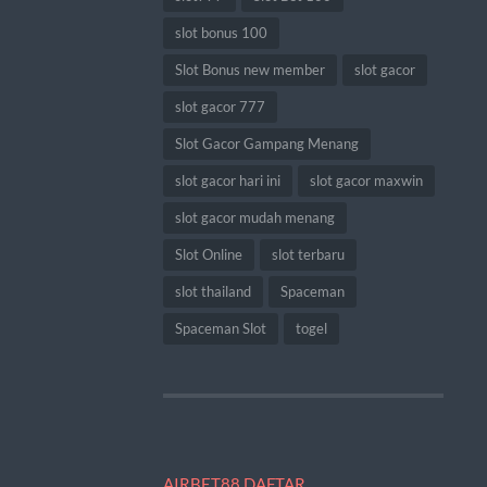
slot bonus 100
Slot Bonus new member
slot gacor
slot gacor 777
Slot Gacor Gampang Menang
slot gacor hari ini
slot gacor maxwin
slot gacor mudah menang
Slot Online
slot terbaru
slot thailand
Spaceman
Spaceman Slot
togel
AIRBET88 DAFTAR