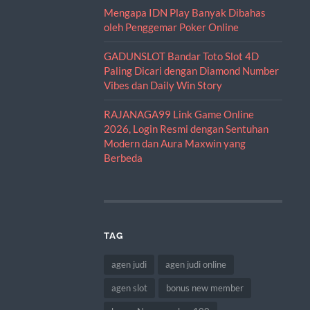
Mengapa IDN Play Banyak Dibahas
oleh Penggemar Poker Online
GADUNSLOT Bandar Toto Slot 4D
Paling Dicari dengan Diamond Number
Vibes dan Daily Win Story
RAJANAGA99 Link Game Online
2026, Login Resmi dengan Sentuhan
Modern dan Aura Maxwin yang
Berbeda
TAG
agen judi
agen judi online
agen slot
bonus new member