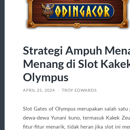
Strategi Ampuh Men
Menang di Slot Kakek
Olympus
APRIL 25, 2024
/
TROY EDWARDS
Slot Gates of Olympus merupakan salah satu
dewa-dewa Yunani kuno, termasuk Kakek Zeu
fitur-fitur menarik, tidak heran jika slot ini