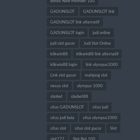
bonus New member 100
GADUNSLOT
GADUNSLOT link
GADUNSLOT link alternatif
GADUNSLOT login
judi online
judi slot gacor
Judi Slot Online
klikwin88
klikwin88 link alternatif
klikwin88 login
link olympus1000
Link slot gacor
mahjong slot
nexus slot
olympus 1000
sbobet
sbobet88
situs GADUNSLOT
situs judi
situs judi bola
situs olympus1000
situs slot
situs slot gacor
Slot
slot777
Slot Bet 100